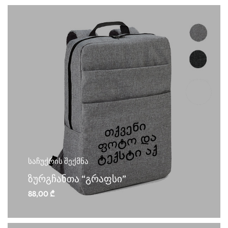
საჩუქრის შექმნა
ზურგჩანთა “გრაფსი”
88,00
₾