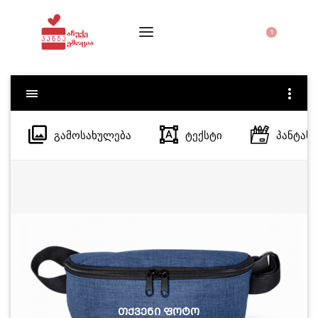
1
ᲒᲐᲛᲝᲡᲐᲮᲣᲚᲔᲑᲐ
ᲢᲔᲥᲡᲢᲘ
ᲞᲐᲜᲢᲐᲡ 