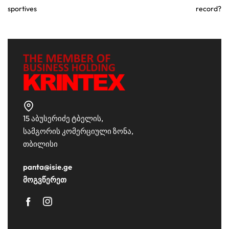
sportives
record?
15 აბუსერიძე ტბელის,
სამგორის კომერციული ზონა,
თბილისი
panta@isie.ge
მოგვწერეთ