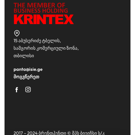
15 აბუსერიძე ტბელის,
სამგორის კომერციული ზონა,
თბილისი
panta@isie.ge
მოგვწერეთ
2017 – 2024 ბრენდჰენდი © შპს ბიეიჩსი ს/კ