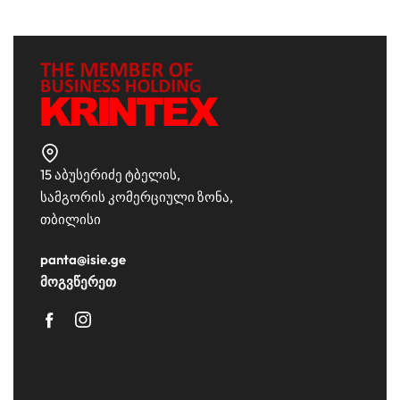
15 აბუსერიძე ტბელის,
სამგორის კომერციული ზონა,
თბილისი
panta@isie.ge
მოგვწერეთ